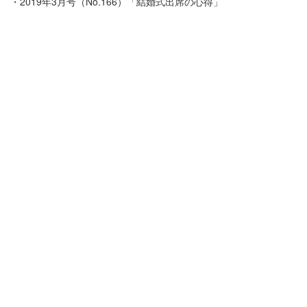
・2019年3月号（No.166）「結婚式出席の心得」
店名：Floormama（フロアママ）箱崎店
住所：福岡県福岡市東区箱崎1-27-13 吉田ビル1F
定休日 ：毎週月曜日と第３火曜日
受付時間 ：
9：30〜18：30（火～土）
9：30～17：30（日・祝）