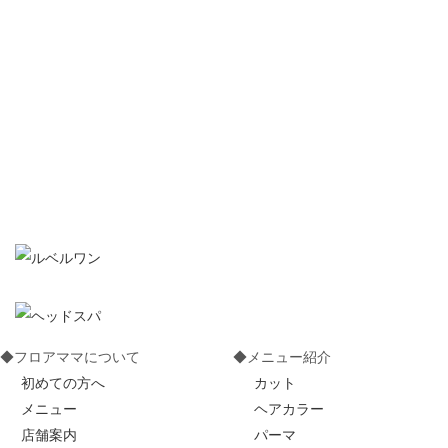
※完全予約制となっております。
電話番号 ：
092-651-6822
～ 店舗地図 ～
◆フロアママについて
◆メニュー紹介
初めての方へ
カット
メニュー
ヘアカラー
店舗案内
パーマ